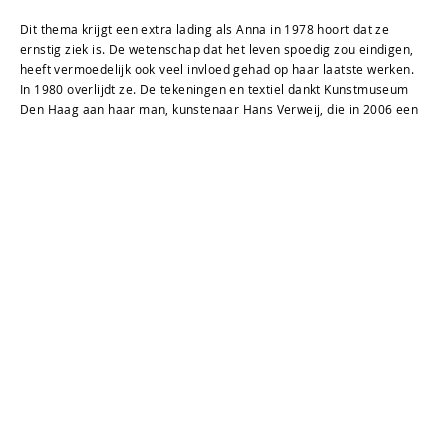
Dit thema krijgt een extra lading als Anna in 1978 hoort dat ze
ernstig ziek is. De wetenschap dat het leven spoedig zou eindigen,
heeft vermoedelijk ook veel invloed gehad op haar laatste werken.
In 1980 overlijdt ze. De tekeningen en textiel dankt Kunstmuseum
Den Haag aan haar man, kunstenaar Hans Verweij, die in 2006 een
mooie selectie van Anna’s werk heeft geschonken.
Anni Albers
Gelijktijdig vindt in het Kunstmuseum de tentoonstelling over het
kunstenaarskoppel Anni en Josef Albers plaats. Met meer dan 200
werken, laat de tentoonstelling onder meer zien hoe de ambachtelijk
vervaardigde weefsels van Anni Albers (1899 -1994) de grens
tussen het functionele en het esthetische vervagen. Veertig jaar
later borduurt Anna hier op voort.
Adresgegevens
MEER INFO
Kunstmuseum Den Haag
Stadhouderslaan 41
Den Haag