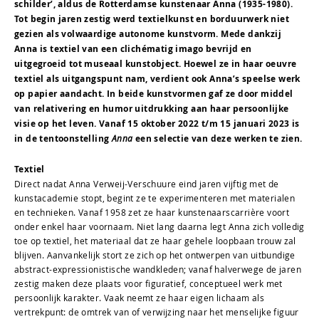
schilder’, aldus de Rotterdamse kunstenaar Anna (1935-1980).
Tot begin jaren zestig werd textielkunst en borduurwerk niet
gezien als volwaardige autonome kunstvorm. Mede dankzij
Anna is textiel van een clichématig imago bevrijd en
uitgegroeid tot museaal kunstobject. Hoewel ze in haar oeuvre
textiel als uitgangspunt nam, verdient ook Anna’s speelse werk
op papier aandacht. In beide kunstvormen gaf ze door middel
van relativering en humor uitdrukking aan haar persoonlijke
visie op het leven. Vanaf 15 oktober 2022 t/m 15 januari 2023 is
in de tentoonstelling
Anna
een selectie van deze werken te zien.
Textiel
Direct nadat Anna Verweij-Verschuure eind jaren vijftig met de
kunstacademie stopt, begint ze te experimenteren met materialen
en technieken. Vanaf 1958 zet ze haar kunstenaarscarrière voort
onder enkel haar voornaam. Niet lang daarna legt Anna zich volledig
toe op textiel, het materiaal dat ze haar gehele loopbaan trouw zal
blijven. Aanvankelijk stort ze zich op het ontwerpen van uitbundige
abstract-expressionistische wandkleden; vanaf halverwege de jaren
zestig maken deze plaats voor figuratief, conceptueel werk met
persoonlijk karakter. Vaak neemt ze haar eigen lichaam als
vertrekpunt: de omtrek van of verwijzing naar het menselijke figuur