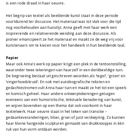
is een rode draad in haar oeuvre.
Het begrip van textiel als beeldende kunst staat in deze periode
voortdurend ter discussie. Het materiaal was tot vlak voor die tijd
nog voorbehouden aan huisvlijt. Anna geeft met haar werk een
inspirerende en relativerende wending aan deze discussie. Als
pionier emancipeert ze het materiaal en maakt ze de weg vrij voor
kunstenaars om te kiezen voor het handwerk in hun beeldende taal.
Papier
Maar ook Anna’s werk op papier krijgt een plek in de tentoonstelling,
waaronder twee tekeningen van haarzelf in een denkbeeldige tuin.
De begroeiing bestaat uit geschreven woorden als ‘tegel’, ‘groen’ en
‘vingerhoedskruid’. En ook met autobiografische teksten en
gedachtestromen vult Anna haar tuin en maakt ze het tot een speels
en komisch geheel. Haar andere ontwerptekeningen getuigen
eveneens van een humoristische, tekstuele benadering van kunst,
en wijzen bovendien op een thema dat ook voorkomt in haar
textielwerk. Haar oeuvre staat in het teken van transitie –
gedaanteveranderingen, bloei, groei of juist verdwijning. Zo kunnen
haar kleine hangende sculpturen gemaakt van drukknoopjes in één
ruk van hun vorm ontdaan worden.