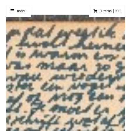
menu
0 items | € 0