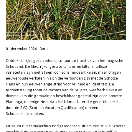
01 december 2024 , Borne
Ontdek de rijke geschiedenis, cultuur en tradities van het magische
Schotland. De kleurrijke, geruite tartans en kilts, in talloze
variëteiten, zijn niet alleen iconische modeartikelen, maar dragen
eeuwenoude verhalen in zich die verbonden zijn met de Schotse
clans en hun eeuwenlange strijd voor vrijheid en identiteit. De
tentoonstelling toont de tartans van de Stuarts, weeftechnieken en
diverse kilts die gemaakt en beschikbaar gesteld zijn door Annette
Plantinga, de enige Nederlandse kiltmaakster die gecertificeerd is
door de SVQ (Scottish Vocation Qualification) om een
Schotse kilt te maken.
Museum Bussemakerhuis nodigt iedereen uit om een stukje Schotse
geschiedenis te ervaren en de magie van tartans en kilts zelf de