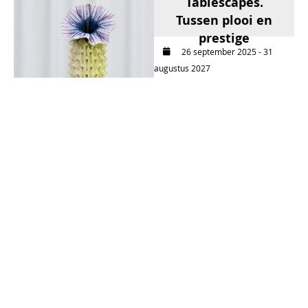
Tablescapes.
Tussen plooi en
prestige
26 september 2025 - 31
augustus 2027
Kortrijk (België)
LEES MEER
Hairy Magdalena
06 april 2026 - 20 september
2026
Weert
LEES MEER
De geschiedenis