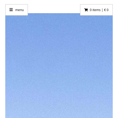
menu
0 items | € 0