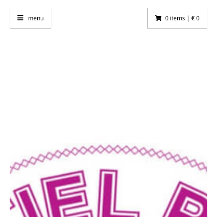
menu
0 items | € 0