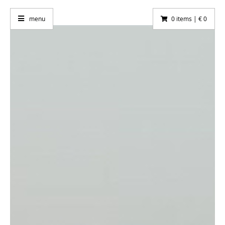
menu
0 items | € 0