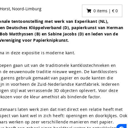
, Horst, Noord-Limburg
0 items | € 0
onale tentoonstelling met werk van Experikant (NL),
) en Deutsches Klöppelverband (D), papierkunst van Herman
 Bob Matthyssen (B)
en Sabine Jacobs (D) en leden van de
Vereniging voor Papierknipkunst.
a in deze expositie is moderne kant.
oepen gaan uit van de traditionele kantklostechnieken en
 de eeuwenoude traditie nieuwe wegen. De kantklossters
garens gebruik gemaakt van papier en oude kanten die
ijn in voorheen de Zuid-Nederlandse Kantfabriek. Iedereen
eigen stijl wat verrassende 3D objecten oplevert. Voor deze
gekozen voor de kleur amethist als bindende factor.
tenaars laten werk zien dat niet direct een relatie heeft met
spect van kant wel in zich heeft: openingen en doorkijkjes. Ook
ars werken op zeer verschillende manieren met papier.