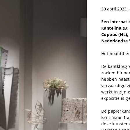
30 april 2023 
Een internati
KantelinK (B
Coppus (NL),
Nederlandse
Het hoofdthem
De kantklosgr
zoeken binnen
hebben naast 
vervaardigd z
werkt in zijn 
expositie is 
De papierkuns
kant maar 1 a
deze kunstena