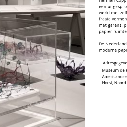
Herman Coppus
een uitgespro
werkt met zel
fraaie vormen
met garens, p
papier ruimtel
De Nederlands
moderne papie
Adresgegev
Museum de K
Americaanse
Horst, Noord