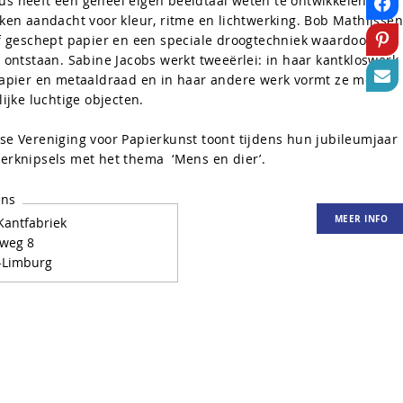
 heeft een geheel eigen beeldtaal weten te ontwikkelen met
ken aandacht voor kleur, ritme en lichtwerking. Bob Mathijssen
f geschept papier en een speciale droogtechniek waardoor de
 ontstaan. Sabine Jacobs werkt tweeërlei: in haar kantkloswerk
apier en metaaldraad en in haar andere werk vormt ze met
ijke luchtige objecten.
e Vereniging voor Papierkunst toont tijdens hun jubileumjaar
rknipsels met het thema ‘Mens en dier’.
ens
MEER INFO
antfabriek
weg 8
-Limburg