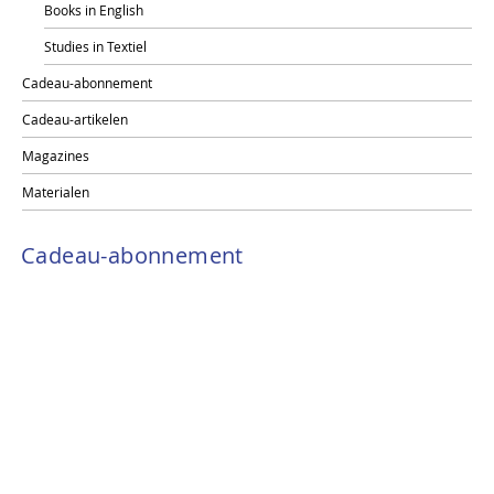
Books in English
Studies in Textiel
Cadeau-abonnement
Cadeau-artikelen
Magazines
Materialen
Cadeau-abonnement
[categorie-geen-producten]
TxP op sociale media
Instagram
Facebook
Pinterest
Aanmelden voor