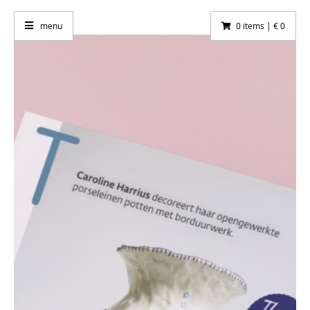
menu
0 items | € 0