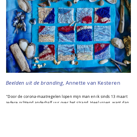
Beelden uit de branding
, Annette van Kesteren
"Door de corona-maatregelen lopen mijn man en ik sinds 13 maart
iedere ochtend anderhalf uur over het strand. Heel vroeg, want dan
is het nog erg stil. Het is heel verkwikkend en inspirerend om zo de
dag te beginnen. Elke dag is anders, het licht, de lucht, het tij, de
wind, de vogels, de schelpen… kortom de bijzondere natuur.
De wandelingen tijdens de 'intelligente lockdown' inspireerden me
tot deze collage van 'Beelden uit de Branding'."