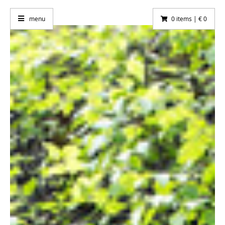
menu
0 items | € 0