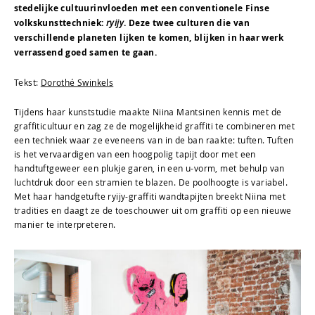
stedelijke cultuurinvloeden met een conventionele Finse
volkskunsttechniek:
ryijy
. Deze twee culturen die van
verschillende planeten lijken te komen, blijken in haar werk
verrassend goed samen te gaan.
Tekst:
Dorothé Swinkels
Tijdens haar kunststudie maakte Niina Mantsinen kennis met de
graffiticultuur en zag ze de mogelijkheid graffiti te combineren met
een techniek waar ze eveneens van in de ban raakte: tuften. Tuften
is het vervaardigen van een hoogpolig tapijt door met een
handtuftgeweer een plukje garen, in een u-vorm, met behulp van
luchtdruk door een stramien te blazen. De poolhoogte is variabel.
Met haar handgetufte ryijy-graffiti wandtapijten breekt Niina met
tradities en daagt ze de toeschouwer uit om graffiti op een nieuwe
manier te interpreteren.