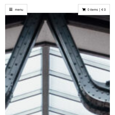
menu
0 items | € 0