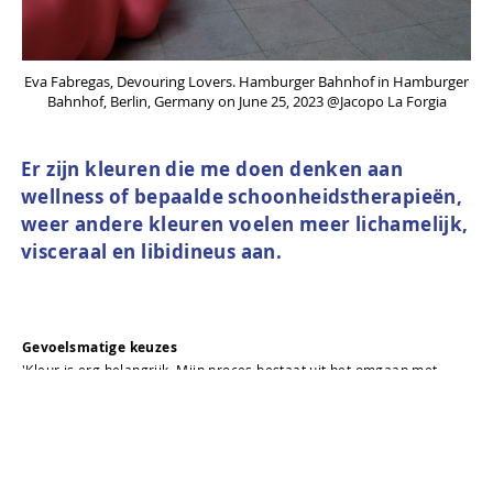
Eva Fabregas, Devouring Lovers. Hamburger Bahnhof in Hamburger
Bahnhof, Berlin, Germany on June 25, 2023 @Jacopo La Forgia
Er zijn kleuren die me doen denken aan
wellness of bepaalde schoonheidstherapieën,
weer andere kleuren voelen meer lichamelijk,
visceraal en libidineus aan.
Gevoelsmatige keuzes
'Kleur is erg belangrijk. Mijn proces bestaat uit het omgaan met
materialen en kleuren die verlangen oproepen, ik werk met een
palet van kleuren die we relateren aan specifieke plaatsen, als ik
bijvoorbeeld lila of mintgroen gebruik ben ik me ervan bewust hoe
deze kleuren me laten voelen. Er zijn kleuren die me doen denken
aan wellness of bepaalde schoonheidstherapieën, weer andere