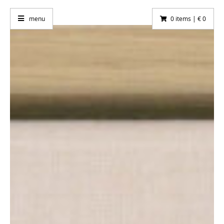
menu
0 items | € 0