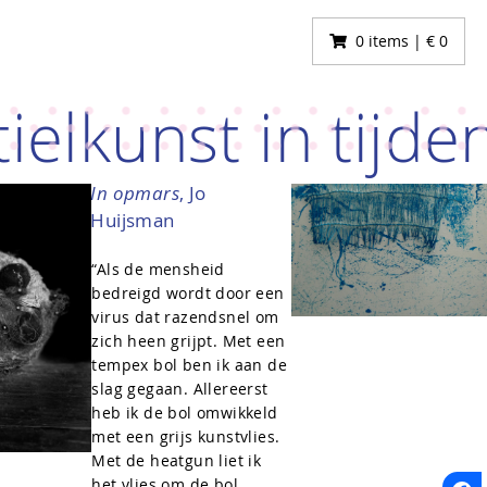
0 items | € 0
tielkunst in tijd
In opmars
, Jo
Huijsman
“Als de mensheid
bedreigd wordt door een
virus dat razendsnel om
zich heen grijpt. Met een
tempex bol ben ik aan de
slag gegaan. Allereerst
heb ik de bol omwikkeld
met een grijs kunstvlies.
Met de heatgun liet ik
het vlies om de bol