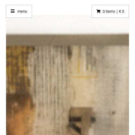
menu
0 items | € 0